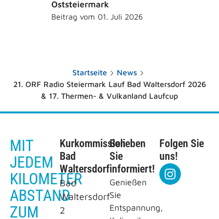
Oststeiermark
Beitrag vom
01. Juli 2026
Startseite
News
21. ORF Radio Steiermark Lauf Bad Waltersdorf 2026
& 17. Thermen- & Vulkanland Laufcup
MIT
Kurkommission
Belieben
Folgen Sie
Bad
Sie
uns!
JEDEM
Waltersdorf
informiert!
KILOMETER
Bad
Genießen
ABSTAND
Sie
Waltersdorf
Entspannung,
ZUM
2