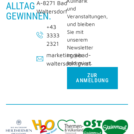
Kulinarik
A-8271 Bad
ALLTAG
und
Waltersdorf
GEWINNEN.
Veranstaltungen,
und bleiben
+43
Sie mit
3333
unserem
2321
Newsletter
marketing@bad-
immer
informiert.
waltersdorf.gv.at
ZUR
ANMELDUNG