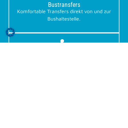
Bustransfers
Komfortable Transfers direkt von und zur
Bushaltestelle.
Barrierefreie Beförderung
Beförderung von Personen mit
besonderen Bedürfnissen
Startseite
Service
Thermen-Genuss-Taxi