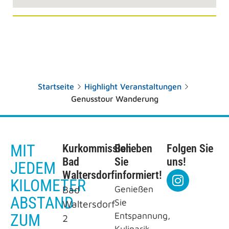
Startseite
Highlight Veranstaltungen
Genusstour Wanderung
MIT
Kurkommission
Belieben
Folgen Sie
Bad
Sie
uns!
JEDEM
Waltersdorf
informiert!
KILOMETER
Bad
Genießen
ABSTAND
Sie
Waltersdorf
Entspannung,
ZUM
2
Kulinarik