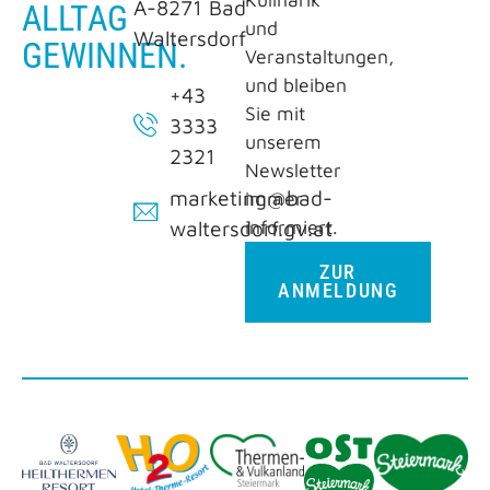
A-8271 Bad
ALLTAG
und
Waltersdorf
GEWINNEN.
Veranstaltungen,
und bleiben
+43
Sie mit
3333
unserem
2321
Newsletter
marketing@bad-
immer
informiert.
waltersdorf.gv.at
ZUR
ANMELDUNG